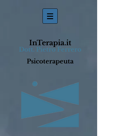
InTerapia.it
Dott. Pietro Ferrero
Psicoterapeuta