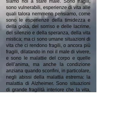
siamo noi a stare male. Sono fragili,
sono vulnerabili, esperienze di vita alle
quali talora nemmeno pensiamo, come
sono le esperienze della timidezza e
della gioia, del sorriso e delle lacrime,
del silenzio e della speranza, della vita
mistica; ma ci sono umane situazioni di
vita che ci rendono fragili, o ancora più
fragili, dilatando in noi il male di vivere,
e sono le malattie del corpo e quelle
dell’anima, ma anche la condizione
anziana quando sconfini, in particolare,
negli abissi della malattia estrema: la
malattia di Alzheimer. Sono situazioni
di grande fragilità interiore che la vita,
la noncuranza e l’indifferenza, e anche
solo la distrazione e la leggerezza
altrui, accrescono e straziano.Come
non riconoscere (così) nell’area
semantica e simbolica, espressiva ed
esistenziale, della fragilità gli elementi
costitutivi della condizione umana?