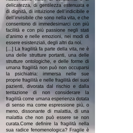
delicatezza, di gentilezza estenuata e
di dignità, di intuizione dell’indicibile e
dell’invisibile che sono nella vita, e che
consentono di immedesimarci con più
facilità e con più passione negli stati
d’animo e nelle emozioni, nei modi di
essere esistenziali, degli altri da noi.
[…] La fragilità fa parte della vita, ne è
una delle strutture portanti, una delle
strutture ontologiche, e delle forme di
umana fragilità non può non occuparsi
la psichiatria: immersa nelle sue
proprie fragilità e nelle fragilità dei suoi
pazienti, divorata dal rischio e dalla
tentazione di non considerare la
fragilità come umana esperienza dotata
di senso ma come espressione più, o
meno, dissonante di malattia, di una
malattia che non può essere se non
curata.Come definire la fragilità nella
sua radice fenomenologica? Fragile è