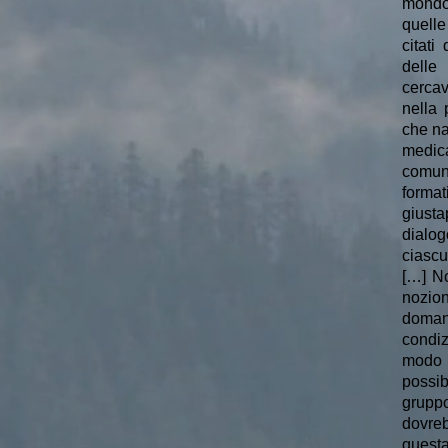
mondo,
quelle
citat
delle
cercav
nella 
che na
medic
comun
forma
giust
dialog
ciascun
[…] No
nozion
doman
condiz
modo c
possib
grupp
dovreb
questa