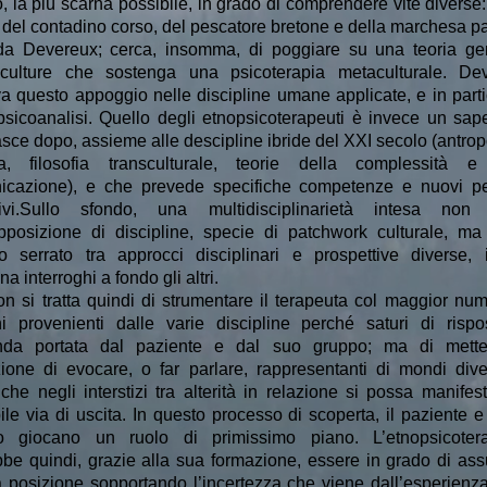
 la più scarna possibile, in grado di comprendere vite diverse
 del contadino corso, del pescatore bretone e della marchesa p
i da Devereux; cerca, insomma, di poggiare su una teoria ge
 culture che sostenga una psicoterapia metaculturale. De
a questo appoggio nelle discipline umane applicate, e in parti
psicoanalisi. Quello degli etnopsicoterapeuti è invece un sape
sce dopo, assieme alle descipline ibride del XXI secolo (antro
a, filosofia transculturale, teorie della complessità e
icazione), e che prevede specifiche competenze e nuovi pe
tivi.Sullo sfondo, una multidisciplinarietà intesa no
apposizione di discipline, specie di patchwork culturale, m
o serrato tra approcci disciplinari e prospettive diverse, 
a interroghi a fondo gli altri.
n si tratta quindi di strumentare il terapeuta col maggior num
i provenienti dalle varie discipline perché saturi di rispo
da portata dal paziente e dal suo gruppo; ma di mette
ione di evocare, o far parlare, rappresentanti di mondi diver
he negli interstizi tra alterità in relazione si possa manifes
ile via di uscita. In questo processo di scoperta, il paziente e
o giocano un ruolo di primissimo piano. L’etnopsicoter
be quindi, grazie alla sua formazione, essere in grado di as
 posizione sopportando l’incertezza che viene dall’esperienza