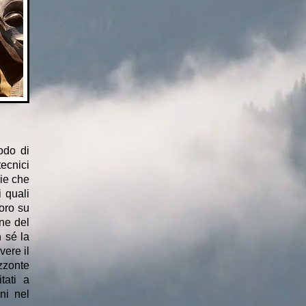
odo di
ecnici
rie che
i quali
voro su
one del
 sé la
vere il
zzonte
tati a
ni nel