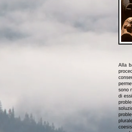
Alla b
proced
consen
permet
sono n
di ess
proble
soluzi
proble
plura
coesi