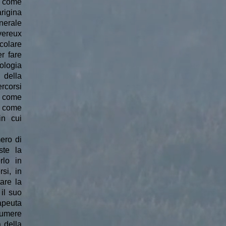
: come
arigina
nerale
vereux
colare
r fare
pologia
 della
rcorsi
n come
a come
in cui
ero di
ste la
rlo in
si, in
tare la
 il suo
apeuta
sumere
 della