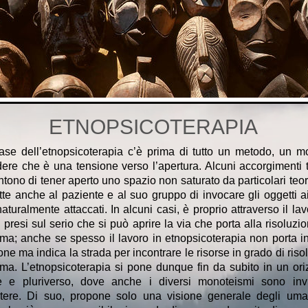
ETNOPSICOTERAPIA
ase dell’etnopsicoterapia c’è prima di tutto un metodo, un m
ere che è una tensione verso l’apertura. Alcuni accorgimenti t
tono di tener aperto uno spazio non saturato da particolari teo
te anche al paziente e al suo gruppo di invocare gli oggetti a
aturalmente attaccati. In alcuni casi, è proprio attraverso il la
i presi sul serio che si può aprire la via che porta alla risoluzi
ma; anche se spesso il lavoro in etnopsicoterapia non porta in
one ma indica la strada per incontrare le risorse in grado di risol
ma. L’etnopsicoterapia si pone dunque fin da subito in un ori
le e pluriverso, dove anche i diversi monoteismi sono invi
stere. Di suo, propone solo una visione generale degli uma