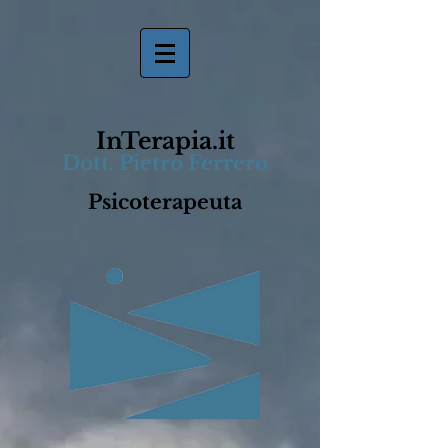
InTerapia.it
Dott. Pietro Ferrero
Psicoterapeuta