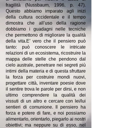
fragilità (Nussbaum, 1996, p. 47).
Questo abbiamo imparato agli inizi
della cultura occidentale e il tempo
dimostra che all’uso della ragione
dobbiamo i guadagni nelle tecniche
che permettono di migliorare la qualità
della vita.E’ vero che il pensiero può
tanto: può conoscere le intricate
relazioni di un ecosistema, ricostruire la
mappa delle stelle che pendono dal
cielo australe, penetrare nei segreti più
intimi della materia e di questa sfruttare
la forza per costruire mondi nuovi,
progettare città, inventare poesie dove
il sentire trova le parole per dirsi, e non
ultimo comprendere la qualità dei
vissuti di un altro e cercare con lei/lui
sentieri di comunione. Il pensiero ha
forza e potere di fare, e noi possiamo
alimentarlo, orientarlo, piegarlo ai nostri
obiettivi; ma neppure su di esso, nel