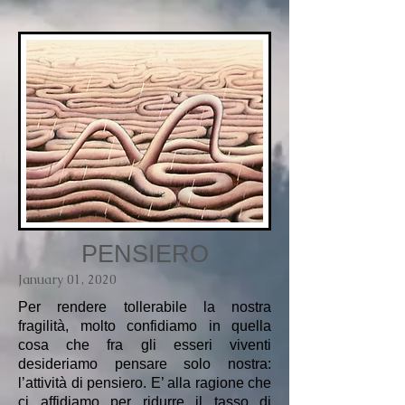
PENSIERO
January 01, 2020
Per rendere tollerabile la nostra
fragilità, molto confidiamo in quella
cosa che fra gli esseri viventi
desideriamo pensare solo nostra:
l’attività di pensiero. E’ alla ragione che
ci affidiamo per ridurre il tasso di