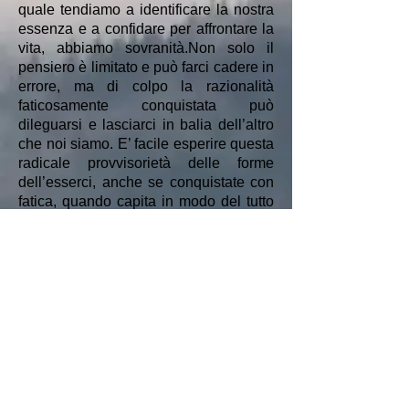
quale tendiamo a identificare la nostra
essenza e a confidare per affrontare la
vita, abbiamo sovranità.Non solo il
pensiero è limitato e può farci cadere in
errore, ma di colpo la razionalità
faticosamente conquistata può
dileguarsi e lasciarci in balia dell’altro
che noi siamo. E’ facile esperire questa
radicale provvisorietà delle forme
dell’esserci, anche se conquistate con
fatica, quando capita in modo del tutto
inaspettato di avvertire che la mente
insegue pensieri non cercati e non
voluti, e rispetto a questo movimento
involontario della mente nulla
possiamo se non lasciare che accada.
Anche la ragione, cui da sempre ci
affidiamo per trovare il massimo
possibile di sovranità sull’esperienza, è
in potere della vita; quando, infatti, la
mente cerca la quiete, una pausa dal